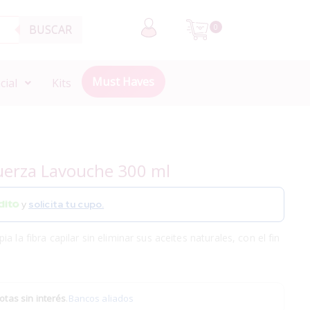
BUSCAR
0
Must Haves
cial
Kits
uerza Lavouche 300 ml
y
solicita tu cupo.
 la fibra capilar sin eliminar sus aceites naturales, con el fin
otas sin interés
.
Bancos aliados