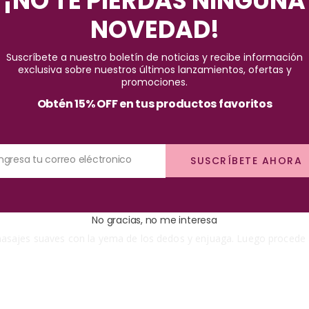
¡NO TE PIERDAS NINGUNA
Pago seguro garantizado
NOVEDAD!
Suscríbete a nuestro boletín de noticias y recibe información
exclusiva sobre nuestros últimos lanzamientos, ofertas y
promociones.
Obtén 15% OFF en tus productos favoritos
Ingresa tu correo eléctronico
SUSCRÍBETE AHORA
 sin eliminar sus aceites naturales, con el fin de lucir un cabello s
No gracias, no me interesa
asajes suaves con la yema de los dedos y enjuaga. Luego procede a 