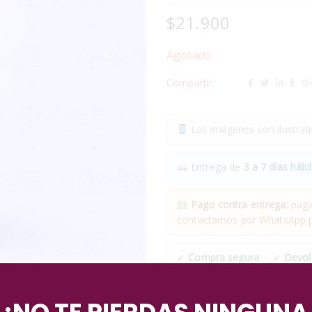
$
21.900
Agotado
Compartir:
Las imágenes son ilustrativ
Entrega de
3 a 7 días hábil
Pago contra entrega:
pagas
contactamos por WhatsApp pa
✓
Compra segura
· ✓
Devol
*Aplican condiciones y restricciones