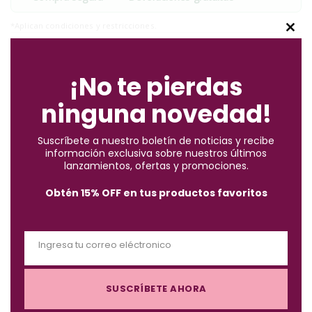
*Aplican condiciones y restricciones.
C
l
o
¡No te pierdas
s
ninguna novedad!
e
t
Descripción
Suscríbete a nuestro boletín de noticias y recibe
h
información exclusiva sobre nuestros últimos
i
lanzamientos, ofertas y promociones.
s
Obtén 15% OFF en tus productos favoritos
La fórmula del reparador de puntas ha sido desarrollada
m
especialmente para cabellos con horquilla, enriquecida con
o
aceite de argán; exclusivo para el cuidado capilar.
d
Ingresa tu correo eléctronico
u
E
BONDADES:
l
m
e
Protección natural UV.
SUSCRÍBETE AHORA
a
Regenerador capilar.
i