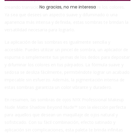
No gracias, no me interesa
creando transiciones suaves y armoniosas entre los colores.
Ya sea que desees un aspecto suave y difuminado o una
apariencia más intensa y definida, estas sombras te brindan la
versatilidad necesaria para lograrlo.
La aplicación de las sombras es igualmente sencilla y
accesible. Puedes utilizar un pincel de sombra, un aplicador de
espuma o simplemente tus yemas de los dedos para depositar
y difuminar los colores en tus párpados. La fórmula suave y
sedosa se desliza fácilmente, permitiéndote lograr un acabado
impecable sin esfuerzo. Además, la pigmentación intensa de
estas sombras garantiza un color vibrante y duradero.
En resumen, las sombras de ojos NYX Professional Makeup
Nude Matte Shadow Beyond Nude™ son la elección perfecta
para aquellos que desean un maquillaje de ojos natural y
sofisticado. Con su fácil combinación, efecto satinado y
aplicación sin complicaciones, esta paleta te brinda infinitas