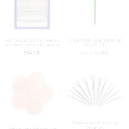
Set De Brochas De 7 Piezas
Pincel Doble Cejas Neón Ref.
+ Cosmetiquera – Kleancolor
JD-228 / E18
$
94.000
$
1.000
$
2.000
Brochas Holofun Beauty
Creations
Tapete Lava Brochas Flor