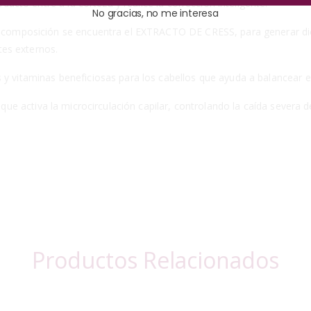
oducto entre a la corteza y realice la corrección inteligente.
No gracias, no me interesa
u composición se encuentra el EXTRACTO DE CRESS, para generar dicha 
es externos.
y vitaminas beneficiosas para los cabellos que ayuda a balancear e
 que activa la microcirculación capilar, controlando la caída severa de
Productos Relacionados