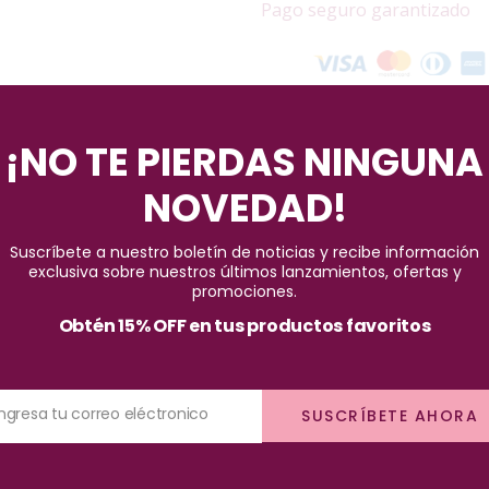
Pago seguro garantizado
¡NO TE PIERDAS NINGUNA
NOVEDAD!
Suscríbete a nuestro boletín de noticias y recibe información
exclusiva sobre nuestros últimos lanzamientos, ofertas y
 amarillos y naranjas es más fácil, con la novedosa formulación de B
promociones.
Obtén 15% OFF en tus productos favoritos
nar, sobre el cabello limpio y húmedo de la raíz a las puntas, encue
Ingresa tu correo eléctronico
SUSCRÍBETE AHORA
tes, manténganse fuera del alcance de los niños.
llos, especial para cabellos oxidados, mediante pigmentos vegetal