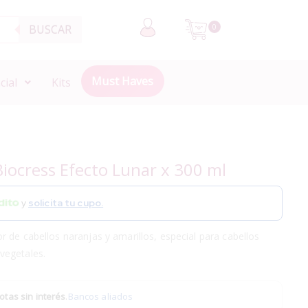
BUSCAR
0
Must Haves
cial
Kits
Biocress Efecto Lunar x 300 ml
y
solicita tu cupo.
 de cabellos naranjas y amarillos, especial para cabellos
vegetales.
otas sin interés
.
Bancos aliados