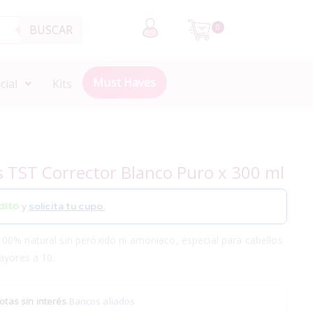
BUSCAR
0
Must Haves
cial
Kits
s TST Corrector Blanco Puro x 300 ml
y
solicita tu cupo.
00% natural sin peróxido ni amoniaco, especial para cabellos
ayores a 10.
otas sin interés
.
Bancos aliados