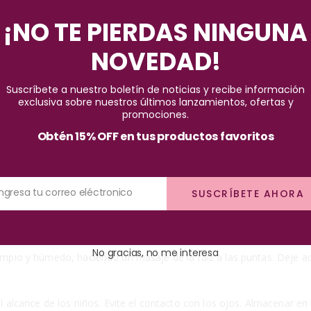
Pago seguro garantizado
¡NO TE PIERDAS NINGUNA
NOVEDAD!
Suscríbete a nuestro boletín de noticias y recibe información
exclusiva sobre nuestros últimos lanzamientos, ofertas y
promociones.
Obtén 15% OFF en tus productos favoritos
especialmente formulado para mantener el color de su cabello por más
Ingresa tu correo eléctronico
SUSCRÍBETE AHORA
 ingredientes esenciales como keratina, biotina, Vitamina E, Células
el color deseado después de su aplicación.
No gracias, no me interesa
o limpio y húmedo, haciendo un masaje de la raíz a las puntas. Deje
alcance de los niños. Evite el contacto con los ojos. Almacenar en 