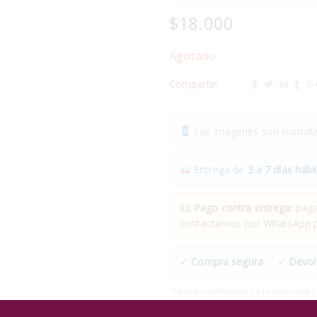
$
18.000
Agotado
Compartir:
Las imágenes son ilustrativ
Entrega de
3 a 7 días hábil
Pago contra entrega:
pagas
contactamos por WhatsApp pa
✓
Compra segura
· ✓
Devol
*Aplican condiciones y restricciones