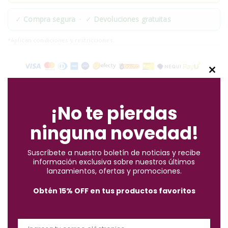
✓
Compra segura
· ✓
Devoluciones gratuitas
*Aplican condiciones y restricciones.
C
l
o
¡No te pierdas
s
Descripción
ninguna novedad!
e
t
Suscríbete a nuestro boletín de noticias y recibe
h
información exclusiva sobre nuestros últimos
El Tratamiento Matizante Nikols Negro es un tinte
i
lanzamientos, ofertas y promociones.
semipermanente, 100% natural, sin peróxido ni amoniaco
s
especial para cabellos negros naturales y tinturados; su
Obtén 15% OFF en tus productos favoritos
m
formulación inspirada en los beneficios de ingredientes
o
naturales como la keratina: que es uno de los principales
d
componentes que tiene el cabello.