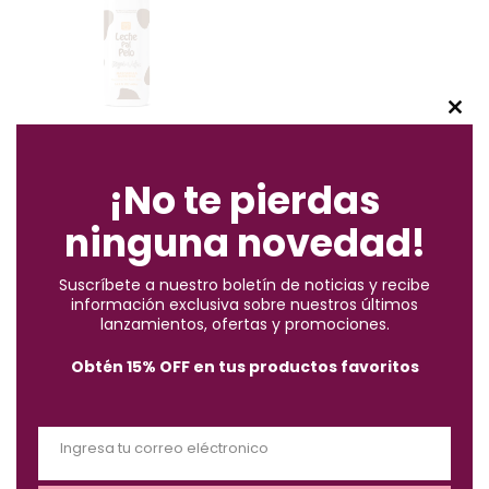
C
Mascarilla Nutritiva Rizos &
l
Afro Leche Pal Pelo 440 Ml
o
¡No te pierdas
$
29.700
s
ninguna novedad!
e
Mostrando 7 resultados
t
Suscríbete a nuestro boletín de noticias y recibe
h
información exclusiva sobre nuestros últimos
i
BUSCAR
lanzamientos, ofertas y promociones.
s
Obtén 15% OFF en tus productos favoritos
m
o
ELIGE UNA CATEGORÍA
d
Ingresa tu correo eléctronico
u
E
l