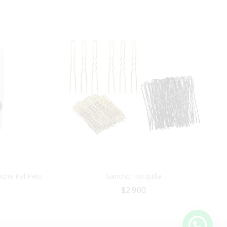
eche Pal Pelo
Gancho Horquilla
$
2.900