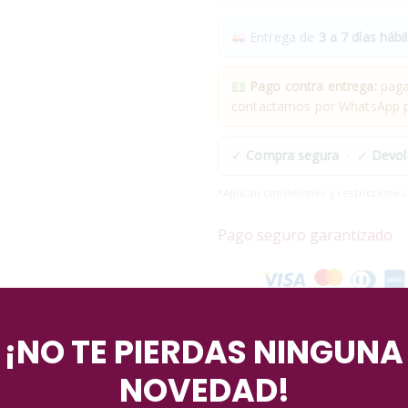
Entrega de
3 a 7 días hábil
Pago contra entrega:
pagas
contactamos por WhatsApp pa
✓
Compra segura
· ✓
Devol
*Aplican condiciones y restricciones
Pago seguro garantizado
¡NO TE PIERDAS NINGUNA
NOVEDAD!