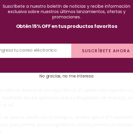
Suscríbete a nuestro boletín de noticias y recibe información
exclusiva sobre nuestros últimos lanzamientos, ofertas y
30 ml es una solución imprescindible para aquellos que desean un c
promociones.
 vitamina E. Este producto ha sido diseñado específicamente para for
Obtén 15% OFF en tus productos favoritos
 es su capacidad para brindar humectación profunda al cabello. Graci
Ingresa tu correo eléctronico
SUSCRÍBETE AHORA
ejable. Además, estos aceites trabajan en sinergia para aportar un br
eche Pal Pelo es su capacidad para fortalecer el cabello. La estruc
más sano y resistente. Esta característica es especialmente útil par
No gracias, no me interesa
 efectos dañinos de los rayos del sol. El cabello está expuesto con
lo, resultando en una apariencia opaca y desgastada. Sin embargo, 
 al sol.
ués de lavar el cabello con el Shampoo, se debe aplicar el Tratamie
utos, para permitir que los ingredientes activos penetren profun
r.