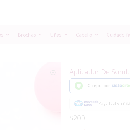
os
Brochas
Uñas
Cabello
Cuidado fa
Aplicador De Sombr
Compra con
Pagá fácil en
3 cu
$
200