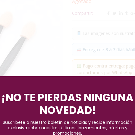
Agotado
Compartir:
Las imágenes son ilustrativ
Entrega de
3 a 7 días hábil
Pago contra entrega:
pagas
contactamos por WhatsApp pa
✓
Compra segura
· ✓
Devol
¡NO TE PIERDAS NINGUNA
*Aplican condiciones y restricciones
NOVEDAD!
Pago seguro garantizado
Suscríbete a nuestro boletín de noticias y recibe información
exclusiva sobre nuestros últimos lanzamientos, ofertas y
promociones.