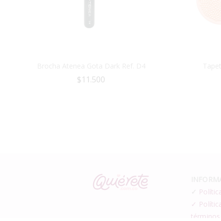
Brocha Atenea Gota Dark Ref. D4
Tapet
$
11.500
INFORMA
✓
Polític
✓ Polític
términos