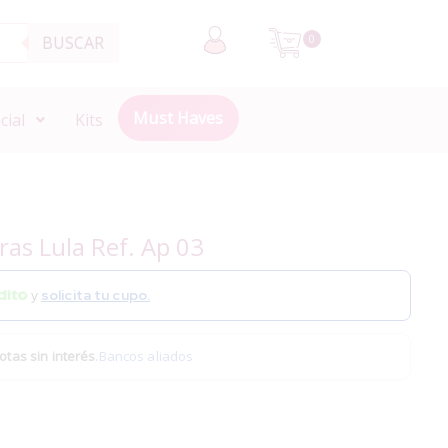
BUSCAR
0
Must Haves
cial
Kits
as Lula Ref. Ap 03
y
solicita tu cupo.
otas sin interés
.
Bancos aliados