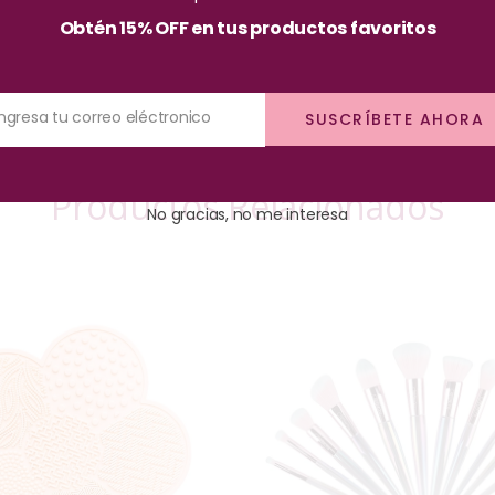
Obtén 15% OFF en tus productos favoritos
Ingresa tu correo eléctronico
SUSCRÍBETE AHORA
Productos Relacionados
No gracias, no me interesa