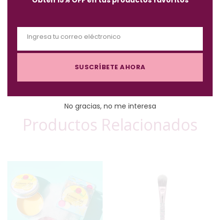
m
*Aplican condiciones y restricciones.
o
d
Ingresa tu correo eléctronico
u
E
l
m
e
SUSCRÍBETE AHORA
a
i
l
No gracias, no me interesa
Productos Relacionados