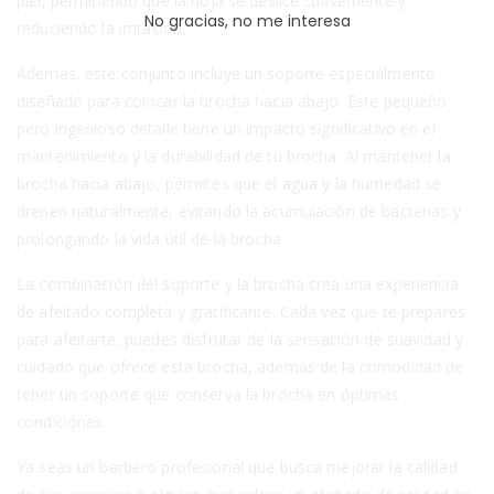
piel, permitiendo que la hoja se deslice suavemente y
No gracias, no me interesa
reduciendo la irritación.
Además, este conjunto incluye un soporte especialmente
diseñado para colocar la brocha hacia abajo. Este pequeño
pero ingenioso detalle tiene un impacto significativo en el
mantenimiento y la durabilidad de tu brocha. Al mantener la
brocha hacia abajo, permites que el agua y la humedad se
drenen naturalmente, evitando la acumulación de bacterias y
prolongando la vida útil de la brocha.
La combinación del soporte y la brocha crea una experiencia
de afeitado completa y gratificante. Cada vez que te prepares
para afeitarte, puedes disfrutar de la sensación de suavidad y
cuidado que ofrece esta brocha, además de la comodidad de
tener un soporte que conserva la brocha en óptimas
condiciones.
Ya seas un barbero profesional que busca mejorar la calidad