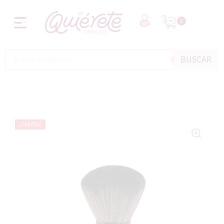
0
BUSCAR
¡OFERTA!