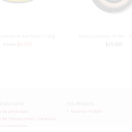
 Surtida De Bell Franz X 120g
Polvo Compacto Fit Me – M
$
6.715
$
19.500
$
7.900
CIÓN SITIO
TUS PEDIDOS
a de privacidad
✓
Rastrear Pedido
a de Devoluciones, Garantías,
 y condiciones