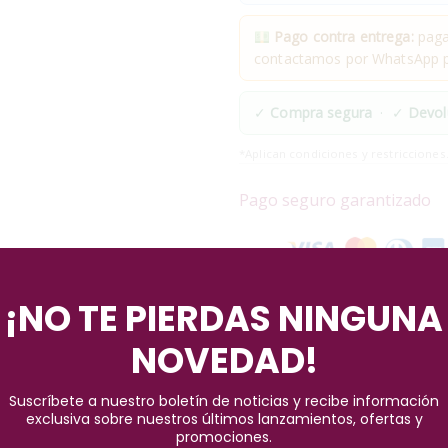
Pago contra entrega:
pagas
contactamos por WhatsApp pa
✓
Compra segura
· ✓
Devol
*Aplican condiciones y restricciones
Pago seguro garantizado
¡NO TE PIERDAS NINGUNA
NOVEDAD!
Suscríbete a nuestro boletín de noticias y recibe información
exclusiva sobre nuestros últimos lanzamientos, ofertas y
promociones.
o Producto