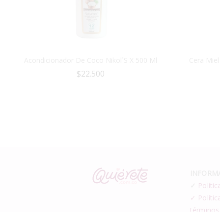
Acondicionador De Coco Nikol´s X 500 Ml
Cera Miel
$
22.500
INFORMA
✓
Polític
✓ Polític
términos