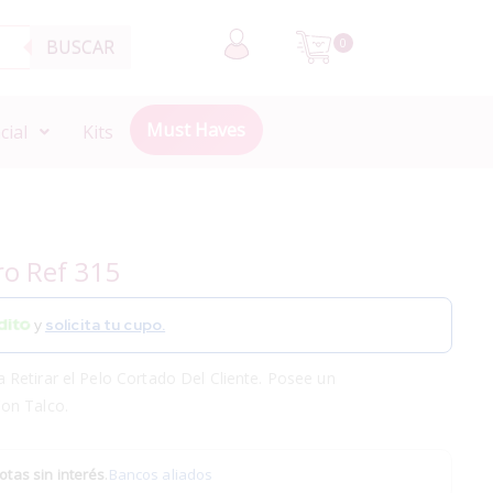
BUSCAR
0
Must Haves
cial
Kits
ro Ref 315
y
solicita tu cupo.
Retirar el Pelo Cortado Del Cliente. Posee un
on Talco.
otas sin interés
.
Bancos aliados