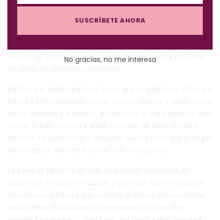
l
Esta barra de labios va más allá de embellecer tus labios,
m
e
también los hidrata y suaviza. La manteca de karité
SUSCRÍBETE AHORA
a
proporciona una hidratación intensa, dejando tus labios
i
suaves, sedosos y resplandecientes. Despídete de los labios
l
secos y agrietados, ya que nuestra fórmula cuida y mantiene
No gracias, no me interesa
tus labios en perfectas condiciones.
Explora una amplia gama de tonos que se adaptan a todos los
estilos y personalidades. Desde colores clásicos y sutiles hasta
tonos vibrantes y atrevidos, encontrarás el matiz perfecto para
realzar tu belleza única y añadir un toque de brillo metálico.
Atrévete a experimentar y descubrir nuevos looks que te hagan
sentir segura, radiante y con un brillo excepcional.
La barra de labios no es solo un producto de belleza, es
también un símbolo de cuidado y bienestar. Nos enorgullece
ofrecerte un producto que combina la belleza con el cuidado
de tus labios. Disfruta de una experiencia de maquillaje
completa y siéntete confiada con una sonrisa deslumbrante