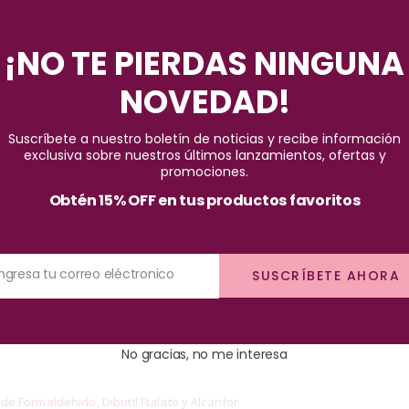
Pago seguro garantizado
¡NO TE PIERDAS NINGUNA
NOVEDAD!
Suscríbete a nuestro boletín de noticias y recibe información
exclusiva sobre nuestros últimos lanzamientos, ofertas y
promociones.
Obtén 15% OFF en tus productos favoritos
con brocha plana y redondeada para fácil aplicación y formulación 5 
Ingresa tu correo eléctronico
SUSCRÍBETE AHORA
No gracias, no me interesa
de Formaldehido, Dibutil Ftalato y Alcanfor