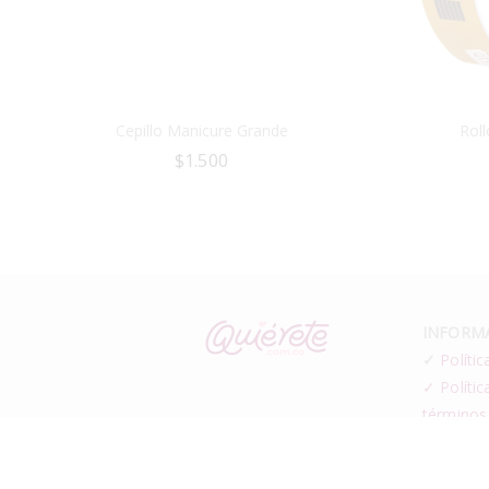
Cepillo Manicure Grande
Rol
$
1.500
INFORMA
✓
Polític
✓ Polític
términos