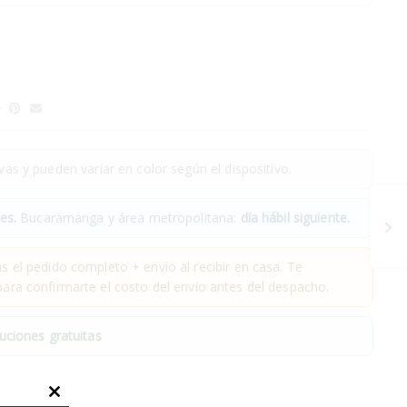
as y pueden variar en color según el dispositivo.
es.
Bucaramanga y área metropolitana:
día hábil siguiente.
 el pedido completo + envío al recibir en casa. Te
ra confirmarte el costo del envío antes del despacho.
uciones gratuitas
.