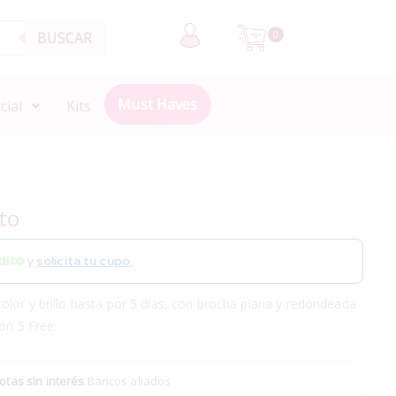
BUSCAR
0
Must Haves
cial
Kits
to
y
solicita tu cupo.
lor y brillo hasta por 5 días, con brocha plana y redondeada
ión 5 Free.
otas sin interés
.
Bancos aliados