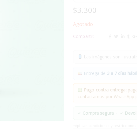
$
3.300
Agotado
Compartir:
Las imágenes son ilustrativ
Entrega de
3 a 7 días hábil
Pago contra entrega:
pagas
contactamos por WhatsApp pa
✓
Compra segura
· ✓
Devol
*Aplican condiciones y restricciones