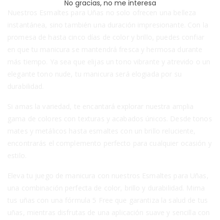
No gracias, no me interesa
Nuestros Esmaltes para Uñas no solo ofrecen una belleza
instantánea, sino también una duración impresionante. Con la
promesa de hasta cinco días de color y brillo, puedes confiar
en que tu manicura se mantendrá fresca y hermosa durante
más tiempo. Ya sea que elijas un tono vibrante y atrevido o un
elegante tono nude, tu manicura será elogiada por su
durabilidad.
Si amas la variedad, te encantará explorar nuestra amplia
gama de colores con texturas y acabados únicos. Desde tonos
mates y metálicos hasta esmaltes con un brillo reluciente,
encontrarás el complemento perfecto para cualquier ocasión y
estilo.
Eleva tu juego de manicura con nuestros Esmaltes para Uñas,
una combinación perfecta de color, brillo y durabilidad. Mima
tus uñas con una fórmula 5 Free que garantiza la salud de tus
uñas, mientras disfrutas de una aplicación suave y sencilla con