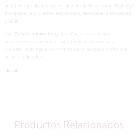
aún más ingredientes potencialmente dañinos, como
Triphenyl
Phosphate
,
Glycol Ether
,
Bisphenol A
,
Nonylphenol Ethoxylate
y
MEK
.
Con
Esmalte Admiss Harry
, tus uñas estarán no solo
hermosamente decoradas, sino también protegidas y
cuidadas, todo mientras disfrutas de un acabado profesional,
brillante y duradero.
4o mini
Productos Relacionados