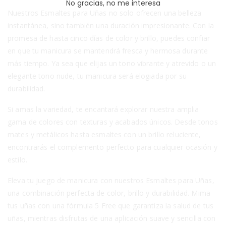
No gracias, no me interesa
Nuestros Esmaltes para Uñas no solo ofrecen una belleza
instantánea, sino también una duración impresionante. Con la
promesa de hasta cinco días de color y brillo, puedes confiar
en que tu manicura se mantendrá fresca y hermosa durante
más tiempo. Ya sea que elijas un tono vibrante y atrevido o un
elegante tono nude, tu manicura será elogiada por su
durabilidad.
Si amas la variedad, te encantará explorar nuestra amplia
gama de colores con texturas y acabados únicos. Desde tonos
mates y metálicos hasta esmaltes con un brillo reluciente,
encontrarás el complemento perfecto para cualquier ocasión y
estilo.
Eleva tu juego de manicura con nuestros Esmaltes para Uñas,
una combinación perfecta de color, brillo y durabilidad. Mima
tus uñas con una fórmula 5 Free que garantiza la salud de tus
uñas, mientras disfrutas de una aplicación suave y sencilla con