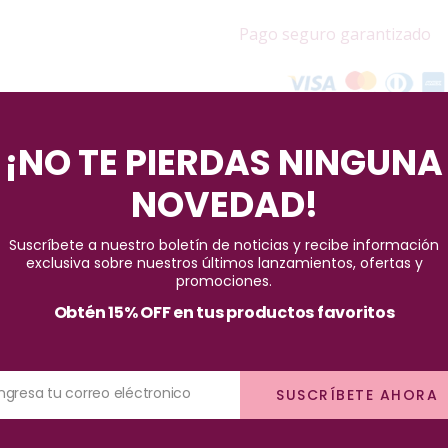
Pago seguro garantizado
¡NO TE PIERDAS NINGUNA
NOVEDAD!
Suscríbete a nuestro boletín de noticias y recibe información
exclusiva sobre nuestros últimos lanzamientos, ofertas y
ave para lucir uñas impecables y brillantes, ofreciendo una combina
promociones.
stos esmaltes garantizan brillo duradero, resistencia y fijación, p
Obtén 15% OFF en tus productos favoritos
dado de uñas integral que no compromete la salud. Nuestra fórmula
Ingresa tu correo eléctronico
SUSCRÍBETE AHORA
más de proporcionar una apariencia hermosa, estos esmaltes ofrece