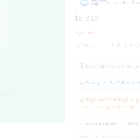
Pagá fácil en
3 cu
$
8.250
Agotado
Compartir:
Las imágenes son ilustrativ
Entrega de
3 a 7 días hábil
Pago contra entrega:
pagas
contactamos por WhatsApp pa
✓
Compra segura
· ✓
Devol
*Aplican condiciones y restricciones