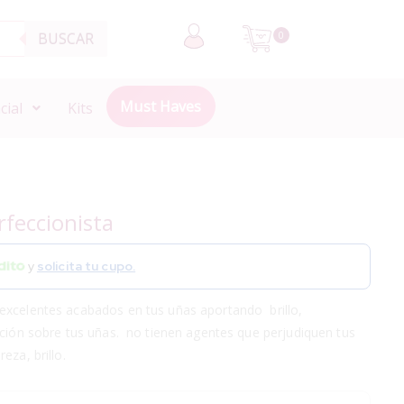
BUSCAR
0
Must Haves
cial
Kits
feccionista
y
solicita tu cupo.
excelentes acabados en tus uñas aportando brillo,
ación sobre tus uñas. no tienen agentes que perjudiquen tus
eza, brillo.