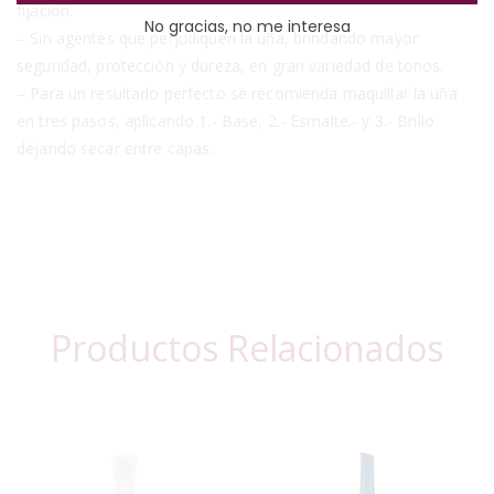
fijación.
No gracias, no me interesa
– Sin agentes que perjudiquen la uña, brindando mayor
seguridad, protección y dureza, en gran variedad de tonos.
– Para un resultado perfecto se recomienda maquillar la uña
en tres pasos, aplicando 1.- Base, 2.- Esmalte.- y 3.- Brillo
dejando secar entre capas.
Productos Relacionados