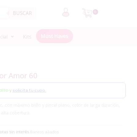
BUSCAR
0
Must Haves
cial
Kits
or Amor 60
y
solicita tu cupo.
c, con máximo brillo y pincel plano, color de larga duración,
 alta cobertura.
otas sin interés
.
Bancos aliados