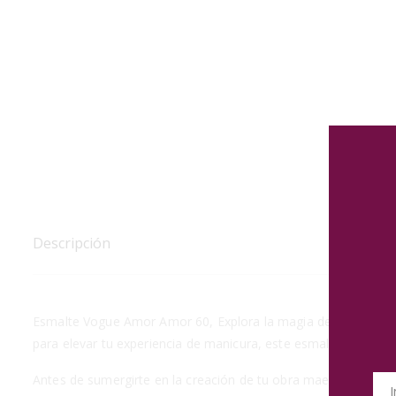
Descripción
Esmalte Vogue Amor Amor 60, Explora la magia de la colección
para elevar tu experiencia de manicura, este esmalte te brinda 
Antes de sumergirte en la creación de tu obra maestra de uña