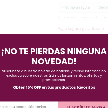
✓
Compra segura
· ✓
Devol
*Aplican condiciones y restricciones
Pago seguro garantizado
¡NO TE PIERDAS NINGUNA
NOVEDAD!
Suscríbete a nuestro boletín de noticias y recibe información
exclusiva sobre nuestros últimos lanzamientos, ofertas y
promociones.
Obtén 15% OFF en tus productos favoritos
 Fantastic con nuestro Esmalte de Máximo Brillo y Pincel Plano, un
resultados dignos de un salón de belleza, con un brillo espectacular y
s, asegúrate de agitar bien el frasco para garantizar una mezcla h
Ingresa tu correo eléctronico
SUSCRÍBETE AHORA