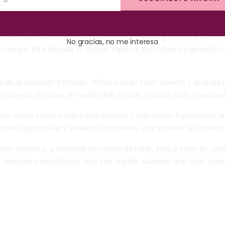
ión suave. Para lograr un acabado perfecto, desliza suavemente el p
ntra la boca del frasco antes de comenzar.
se seque durante aproximadamente un minuto y medio. Si buscas inten
No gracias, no me interesa
 tiempo. Esta fórmula de secado rápido y alta cobertura garantiza u
de la colección Fantastic. Disfruta de un color vibrante y de larga d
 especial, tus uñas se mantendrán frescas y con un brillo impactant
ibles, desde tonos sutiles hasta audaces y expresivos. Experimenta 
brillo espectacular y acabado profesional, este esmalte se convertir
ción Fantastic, y descubre un mundo de color, brillo y estilo en ca
 manicura y muestra tus uñas con orgullo, sabiendo que estás lucie