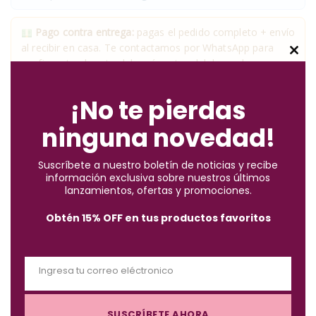
Pago contra entrega:
pagas el pedido completo + envío
al recibir en casa. Te contactamos por WhatsApp para
C
confirmarte el costo del envío antes del despacho.
l
o
¡No te pierdas
✓
Compra segura
· ✓
Devoluciones gratuitas
s
ninguna novedad!
*Aplican condiciones y restricciones.
e
t
Suscríbete a nuestro boletín de noticias y recibe
h
información exclusiva sobre nuestros últimos
i
lanzamientos, ofertas y promociones.
s
Obtén 15% OFF en tus productos favoritos
m
Descripción
o
d
Ingresa tu correo eléctronico
u
E
l
m
Esmalte de la colección fantastic, con máximo brillo y pincel
e
SUSCRÍBETE AHORA