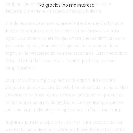
combinación perfecta para una manicura que resiste el
No gracias, no me interesa
desgaste y mantiene su aspecto fresco y brillante.
Una de las características sobresalientes de nuestro Esmalte
de Alta Cobertura es que no requiere una lámpara UV para
lograr un acabado de efecto gel. Ahora puedes disfrutar de la
apariencia lujosa y duradera del gel en la comodidad de tu
hogar, sin la necesidad de equipos especiales. Esta innovadora
fórmula te brinda la apariencia de uñas profesionales sin
complicaciones.
La aplicación es simple y placentera. Agita el frasco para
asegurarte de que la fórmula esté bien mezclada, luego desliza
suavemente el pincel con la cantidad adecuada de producto.
La fórmula se seca rápidamente, lo que significa que puedes
continuar con tu día sin preocuparte por dañar tu manicura.
Prepárate para una experiencia de manicura excepcional con
nuestro Esmalte de Alta Cobertura y Pincel Plano. Disfruta de