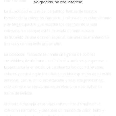
comenzando.
No gracias, no me interesa
La durabilidad es uno de los puntos fuertes de nuestro
Esmalte de la colección Fantastic. Disfruta de un color vibrante
y de larga duración que resistirá los desafíos de la vida
cotidiana. Ya sea que estés ocupada durante el día o
disfrutando de una ocasión especial, tus uñas se mantendrán
frescas y con un brillo impactante.
La colección Fantastic te brinda una gama de colores
irresistibles, desde tonos sutiles hasta audaces y expresivos.
Experimenta la emoción de cambiar tu look con diferentes
colores y permite que tus uñas sean una expresión de tu estilo
personal. Con su brillo espectacular y acabado profesional,
este esmalte se convertirá en un elemento esencial en tu
rutina de belleza.
Atrévete a dar vida a tus uñas con nuestro Esmalte de la
colección Fantastic, y descubre un mundo de color, brillo y