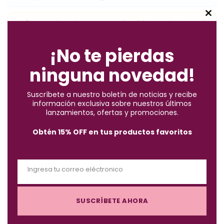
C
Pago contra entrega:
pagas el pedido completo + envío
al recibir en casa. Te contactamos por WhatsApp para
l
confirmarte el costo del envío antes del despacho.
o
¡No te pierdas
s
ninguna novedad!
e
✓
Compra segura
· ✓
Devoluciones gratuitas
t
*Aplican condiciones y restricciones.
Suscríbete a nuestro boletín de noticias y recibe
h
información exclusiva sobre nuestros últimos
i
lanzamientos, ofertas y promociones.
s
Obtén 15% OFF en tus productos favoritos
m
o
d
Descripción
Ingresa tu correo eléctronico
u
E
l
m
e
SUSCRÍBETE AHORA
a
Esmalte de la colección fantastic, con máximo brillo y pincel
i