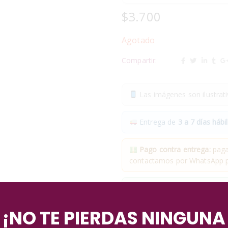
$
3.700
Agotado
Compartir:
Las imágenes son ilustrativ
Entrega de
3 a 7 días hábil
Pago contra entrega:
pagas
contactamos por WhatsApp pa
✓
Compra segura
· ✓
Devol
*Aplican condiciones y restricciones
¡NO TE PIERDAS NINGUNA