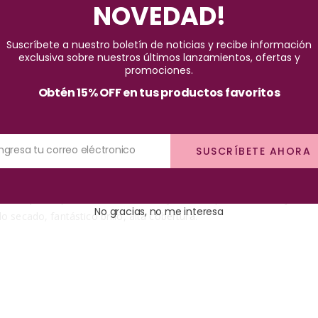
NOVEDAD!
Pago seguro garantizado
Suscríbete a nuestro boletín de noticias y recibe información
exclusiva sobre nuestros últimos lanzamientos, ofertas y
promociones.
Obtén 15% OFF en tus productos favoritos
Ingresa tu correo eléctronico
SUSCRÍBETE AHORA
lano. Agitar bien antes de usar. Deslice suavemente el pincel con la
ue una capa del producto en la uña, déjalo secar por un minuto y med
No gracias, no me interesa
 secado, fantástico brillo, alta cobertura.