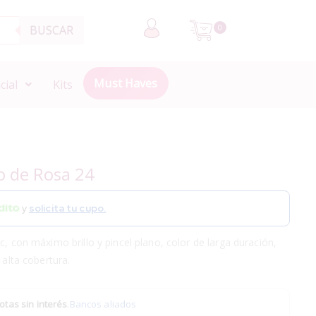
BUSCAR
0
Must Haves
cial
Kits
o de Rosa 24
y
solicita tu cupo.
c, con máximo brillo y pincel plano, color de larga duración,
 alta cobertura.
otas sin interés
.
Bancos aliados