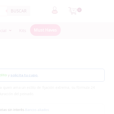
BUSCAR
0
Must Haves
cial
Kits
y
solicita tu cupo.
ara quien ama un estilo de fijación extrema, su fórmula 24
uración del peinado.
otas sin interés
.
Bancos aliados