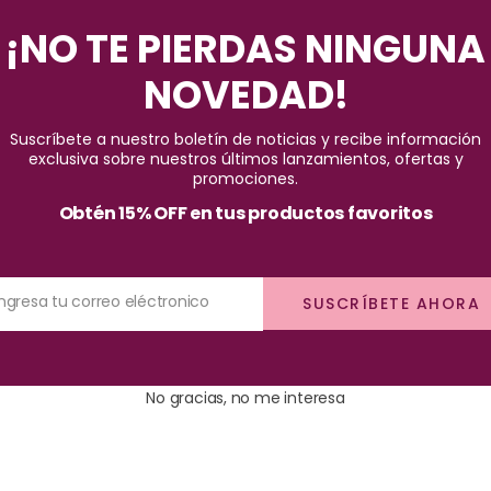
Pago seguro garantizado
¡NO TE PIERDAS NINGUNA
NOVEDAD!
Suscríbete a nuestro boletín de noticias y recibe información
exclusiva sobre nuestros últimos lanzamientos, ofertas y
promociones.
Obtén 15% OFF en tus productos favoritos
ción extrema, su fórmula 24 Horas Activas, ofrece máxima duración de
Ingresa tu correo eléctronico
SUSCRÍBETE AHORA
, esto sin necesidad de colocar gel nuevamente.
No gracias, no me interesa