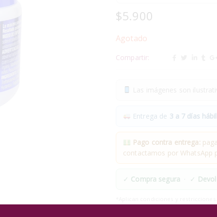
$
5.900
Agotado
Compartir:
Las imágenes son ilustrativ
Entrega de
3 a 7 días hábil
Pago contra entrega:
pagas
contactamos por WhatsApp pa
✓
Compra segura
· ✓
Devol
*Aplican condiciones y restricciones