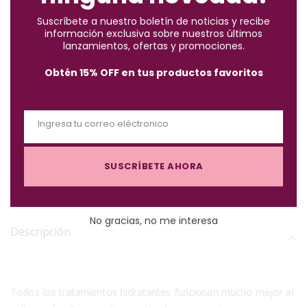
t
Suscríbete a nuestro boletín de noticias y recibe
h
Pago contra entrega:
pagas el pedido completo + envío
información exclusiva sobre nuestros últimos
i
lanzamientos, ofertas y promociones.
al recibir en casa. Te contactamos por WhatsApp para
s
confirmarte el costo del envío antes del despacho.
Obtén 15% OFF en tus productos favoritos
m
o
✓
Compra segura
· ✓
Devoluciones gratuitas
d
Ingresa tu correo eléctronico
u
*Aplican condiciones y restricciones.
E
l
m
e
SUSCRÍBETE AHORA
a
i
l
No gracias, no me interesa
Descripción
Todos los tratamientos hidratantes funcionan mucho mejor al