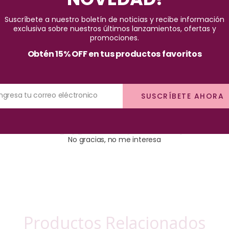
Pago seguro garantizado
Suscríbete a nuestro boletín de noticias y recibe información
exclusiva sobre nuestros últimos lanzamientos, ofertas y
promociones.
Obtén 15% OFF en tus productos favoritos
Ingresa tu correo eléctronico
SUSCRÍBETE AHORA
mo acrílicas, acrigel y gel, es lavable y desinfectable y cuenta con 
No gracias, no me interesa
Productos Relacionados