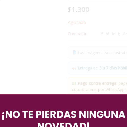
$
1.300
Agotado
Compartir:
Las imágenes son ilustrativ
Entrega de
3 a 7 días hábil
Pago contra entrega:
pagas
contactamos por WhatsApp pa
✓
Compra segura
· ✓
Devol
¡NO TE PIERDAS NINGUNA
*Aplican condiciones y restricciones
NOVEDAD!