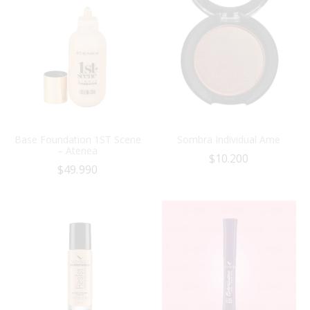
Base Foundation 1ST Scene
Sombra Individual Ame
– Atenea
$
10.200
$
49.990