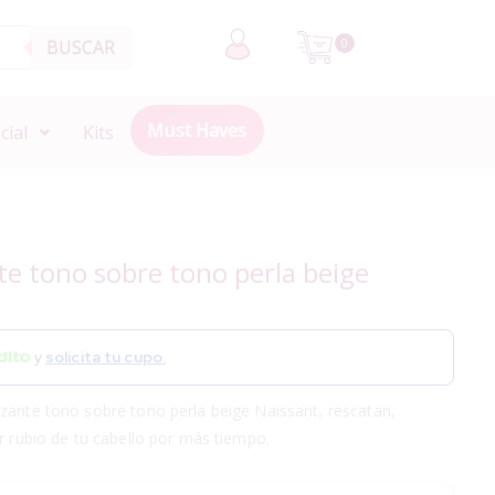
BUSCAR
0
Must Haves
cial
Kits
te tono sobre tono perla beige
y
solicita tu cupo.
izante tono sobre tono perla beige Naissant, rescatan,
or rubio de tu cabello por más tiempo.