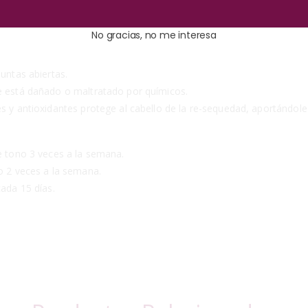
No gracias, no me interesa
puntas abiertas.
ue está dañado o maltratado por químicos.
 y antioxidantes protege al cabello de la re-sequedad, aportándole br
re tono 3 veces a la semana.
no 2 veces a la semana.
cada 15 días.