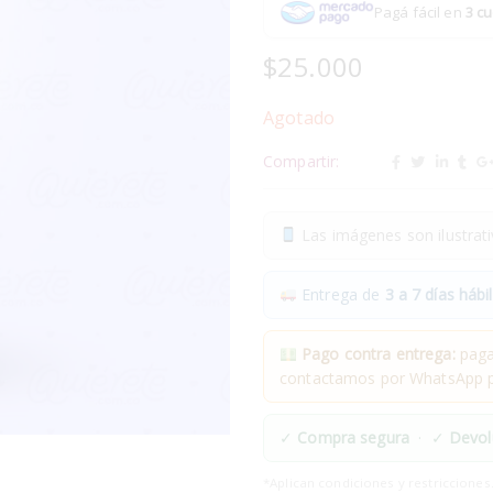
Pagá fácil en
3 cu
$
25.000
Agotado
Compartir:
Las imágenes son ilustrativ
Entrega de
3 a 7 días hábil
Pago contra entrega:
pagas
contactamos por WhatsApp pa
✓
Compra segura
· ✓
Devol
*Aplican condiciones y restricciones