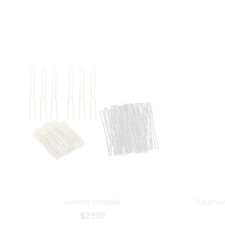
Gancho Horquilla
Tratamien
$
2.900