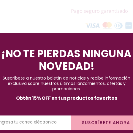
Pago seguro garantizado
¡NO TE PIERDAS NINGUNA
NOVEDAD!
Suscríbete a nuestro boletín de noticias y recibe información
exclusiva sobre nuestros últimos lanzamientos, ofertas y
ige Naissant, rescatan, intensifican y mantienen el color rubio de 
promociones.
Obtén 15% OFF en tus productos favoritos
t de dos a tres veces por semana y dejarlo actuar entre 5 a 15 min
Ingresa tu correo eléctronico
SUSCRÍBETE AHORA