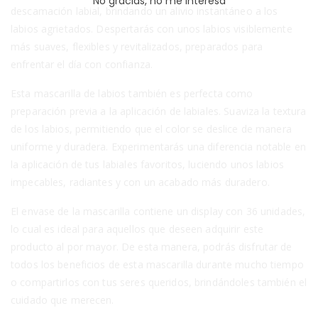
No gracias, no me interesa
descamación labial, brindando un alivio instantáneo a los
labios agrietados. Despertarás con unos labios visiblemente
más suaves, flexibles y revitalizados, preparados para
enfrentar el día con confianza.
Esta mascarilla de labios también es perfecta como
preparación previa a la aplicación de labiales. Suaviza la textura
de los labios, permitiendo que el color se deslice de manera
uniforme y duradera. Experimentarás una diferencia notable en
la aplicación de tus labiales favoritos, luciendo unos labios
impecables, radiantes y con un acabado más duradero.
El envase de la mascarilla contiene un display con 36 unidades,
lo cual es ideal para aquellos que deseen adquirir este
producto al por mayor. De esta manera, podrás disfrutar de
todos los beneficios de esta mascarilla durante mucho tiempo
o compartirlos con tus seres queridos, brindándoles también el
cuidado que merecen.