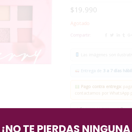
$
19.990
Agotado
Compartir:
Las imágenes son ilustrativ
Entrega de
3 a 7 días hábil
Pago contra entrega:
pagas
contactamos por WhatsApp pa
✓
Compra segura
· ✓
Devol
*Aplican condiciones y restricciones
¡NO TE PIERDAS NINGUNA