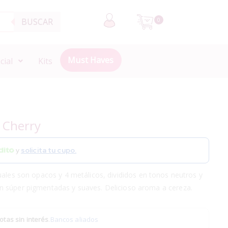
BUSCAR
0
Must Haves
cial
Kits
 Cherry
y
solicita tu cupo.
cuales son opacos y 4 metálicos,
divididos en tonos neutros y
 súper pigmentadas y suaves. Delicioso aroma a cereza.
otas sin interés
.
Bancos aliados