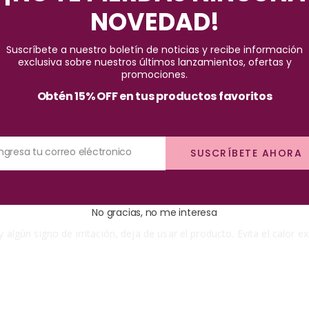
Pago seguro garantizado
NOVEDAD!
Suscríbete a nuestro boletín de noticias y recibe información
exclusiva sobre nuestros últimos lanzamientos, ofertas y
promociones.
Obtén 15% OFF en tus productos favoritos
Ingresa tu correo eléctronico
SUSCRÍBETE AHORA
s,
divididos en tonos neutros y rosados.
Todas las sombras son súpe
No gracias, no me interesa
y algún signo de irritación, deja de usar el producto. Evita el calor e