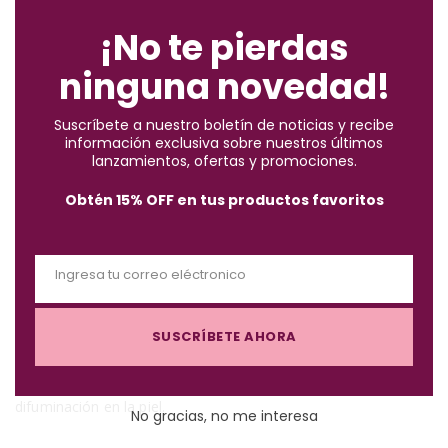
l
o
¡No te pierdas
*Aplican condiciones y restricciones.
s
ninguna novedad!
e
t
Suscríbete a nuestro boletín de noticias y recibe
h
información exclusiva sobre nuestros últimos
i
lanzamientos, ofertas y promociones.
s
Descripción
Obtén 15% OFF en tus productos favoritos
m
o
d
Ingresa tu correo eléctronico
u
Paleta de sombras compactas en sofisticadas combinaciones
E
l
de colores altamente pigmentados que se complementan
m
e
perfectamente para crear diferentes looks. Fórmula con
SUSCRÍBETE AHORA
a
pigmentos minerales, filtro solar y una textura
i
micropulverizada, fina y sedosa, que facilita su aplicación y
l
difuminación en la piel.
No gracias, no me interesa