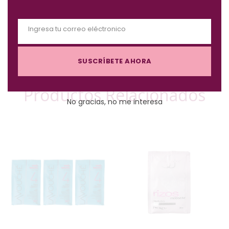
o
d
Ingresa tu correo eléctronico
u
E
l
m
e
SUSCRÍBETE AHORA
a
i
l
Productos Relacionados
No gracias, no me interesa