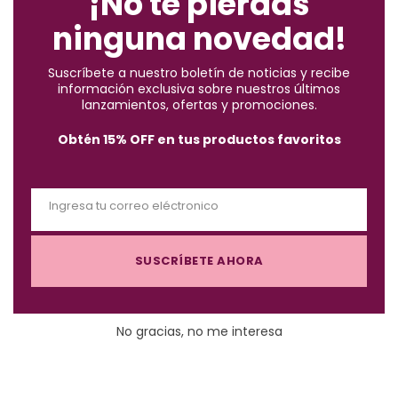
¡No te pierdas
s
ninguna novedad!
e
*Aplican condiciones y restricciones.
t
Suscríbete a nuestro boletín de noticias y recibe
h
información exclusiva sobre nuestros últimos
i
lanzamientos, ofertas y promociones.
s
Obtén 15% OFF en tus productos favoritos
m
o
Descripción
d
Ingresa tu correo eléctronico
u
E
l
m
Las
pinza elite plásticas
profesional para separa cabello uso
e
SUSCRÍBETE AHORA
a
profesional, maneja el cabello de la manera mas cómoda y
i
eficiente.
l
No gracias, no me interesa