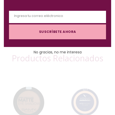
o
d
Ingresa tu correo eléctronico
u
E
l
m
e
SUSCRÍBETE AHORA
a
i
l
No gracias, no me interesa
Productos Relacionados