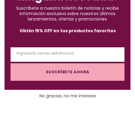
t
Suscríbete a nuestro boletín de noticias y recibe
*Aplican condiciones y restricciones.
h
información exclusiva sobre nuestros últimos
i
lanzamientos, ofertas y promociones.
s
Obtén 15% OFF en tus productos favoritos
m
o
d
Ingresa tu correo eléctronico
Descripción
u
E
l
m
e
SUSCRÍBETE AHORA
a
Removedor vitamina E Masglo 60 ml con acción antioxidante
i
que previene el envejecimiento de la piel alrededor de la uña.
l
No gracias, no me interesa