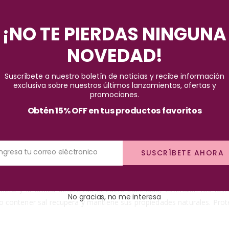
Pago seguro garantizado
¡NO TE PIERDAS NINGUNA
NOVEDAD!
Suscríbete a nuestro boletín de noticias y recibe información
exclusiva sobre nuestros últimos lanzamientos, ofertas y
promociones.
Obtén 15% OFF en tus productos favoritos
s de keratina, aceite esenciales como: macadamia, manzanilla, li
tos ingredientes tiene un conjunto único en beneficios, que cuan
Ingresa tu correo eléctronico
SUSCRÍBETE AHORA
 argan y la manzanilla hidratan y ayudan a rejuvenecer el cabello, 
es aumentan el brillo, previniendo la caida del cabello y estimulando
omero y la arnica despiertan el cuero cabelludo, estimulan los fo
No gracias, no me interesa
l no contener sal recupera y mantiene sus propiedades naturales. Prot