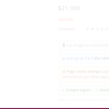
$
21.900
Agotado
Compartir:
Las imágenes son ilustrativ
Entrega de
3 a 7 días hábil
Pago contra entrega:
pagas
contactamos por WhatsApp pa
✓
Compra segura
· ✓
Devol
*Aplican condiciones y restricciones