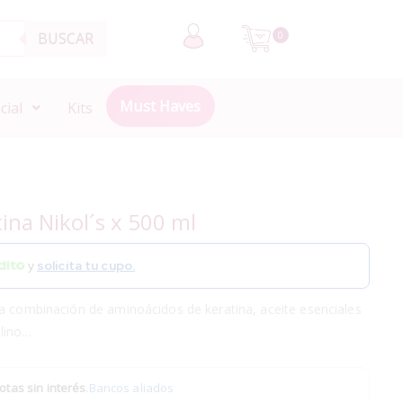
BUSCAR
0
Must Haves
cial
Kits
na Nikol´s x 500 ml
y
solicita tu cupo.
na combinación de aminoácidos de keratina, aceite esenciales
lino…
otas sin interés
.
Bancos aliados