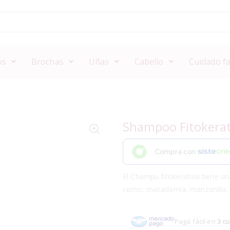
os
Brochas
Uñas
Cabello
Cuidado fa
Shampoo Fitokerati
Compra con
El Champu fitokeratina tiene u
como: macadamia, manzanilla, 
Pagá fácil en
3 cu