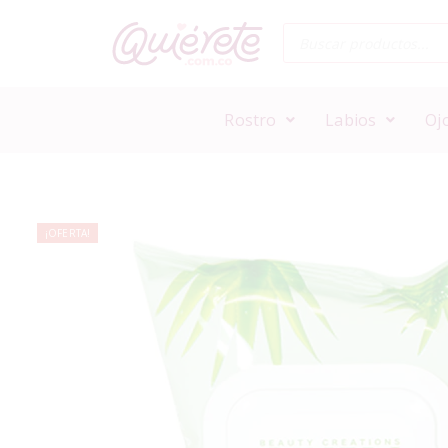
Rostro
Labios
Oj
¡OFERTA!