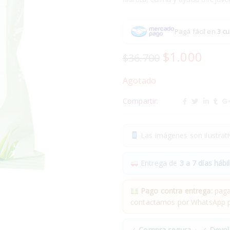
Pagá fácil en
3 cu
$
1.000
$
36.700
Agotado
Compartir:
Las imágenes son ilustrativ
Entrega de
3 a 7 días hábil
Pago contra entrega:
pagas
contactamos por WhatsApp pa
✓
Compra segura
· ✓
Devol