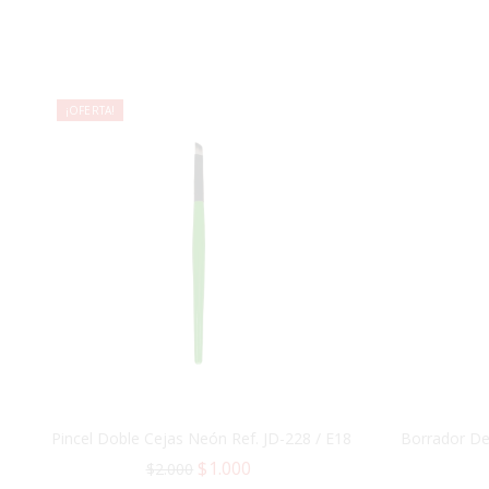
¡OFERTA!
Pincel Doble Cejas Neón Ref. JD-228 / E18
Borrador De 
$
1.000
$
2.000