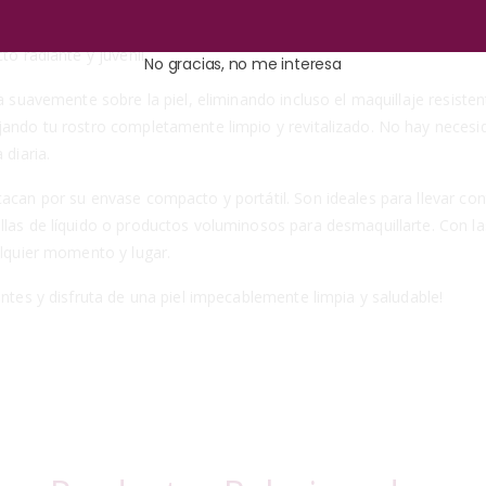
lo elimina el maquillaje, sino que también proporciona beneficios adi
s que sus propiedades calmantes alivian la irritación y el enrojecimi
to radiante y juvenil.
No gracias, no me interesa
a suavemente sobre la piel, eliminando incluso el maquillaje resisten
jando tu rostro completamente limpio y revitalizado. No hay necesida
 diaria.
acan por su envase compacto y portátil. Son ideales para llevar con
llas de líquido o productos voluminosos para desmaquillarte. Con la
alquier momento y lugar.
antes y disfruta de una piel impecablemente limpia y saludable!