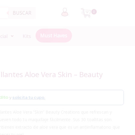
BUSCAR
0
Must Haves
cial
Kits
llantes Aloe Vera Skin – Beauty
y
solicita tu cupo.
lantes Aloe Vera “Skin” Beauty Creations que refrescan y
ueven todo tu maquillaje fácilmente. Sus 30 toallitas son
ontienen extracto de aloe vera que es un antiinflamatorio que
ecer tu piel.