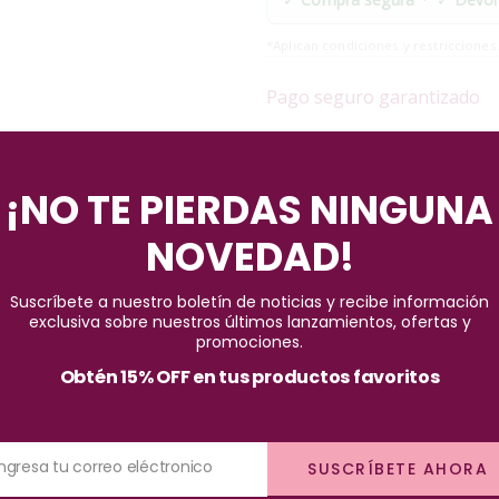
*Aplican condiciones y restricciones
Pago seguro garantizado
¡NO TE PIERDAS NINGUNA
NOVEDAD!
Suscríbete a nuestro boletín de noticias y recibe información
exclusiva sobre nuestros últimos lanzamientos, ofertas y
promociones.
un producto que revolucionará tu rutina de cuidado facial. Estas to
Obtén 15% OFF en tus productos favoritos
piel. Con un total de 30 toallitas por paquete, son aptas para todo t
Ingresa tu correo eléctronico
SUSCRÍBETE AHORA
nido de extracto de aloe vera, un ingrediente natural reconocido por