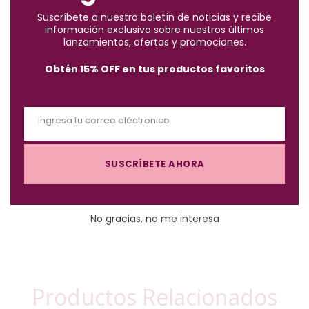
t
Suscríbete a nuestro boletín de noticias y recibe
h
información exclusiva sobre nuestros últimos
i
lanzamientos, ofertas y promociones.
s
Obtén 15% OFF en tus productos favoritos
m
o
Descripción
d
Ingresa tu correo eléctronico
u
E
l
m
Para uñas frágiles y escamadas, contiene Biotina y Urea, que
e
SUSCRÍBETE AHORA
a
ayudan a mantener las uñas sanas y humectadas.
i
l
No gracias, no me interesa
Productos Relacionados