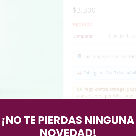
$
3.300
Agotado
Compartir:
Las imágenes son ilustrativ
Entrega de
3 a 7 días hábil
Pago contra entrega:
pagas
contactamos por WhatsApp pa
✓
Compra segura
· ✓
Devol
¡NO TE PIERDAS NINGUNA
*Aplican condiciones y restricciones
NOVEDAD!