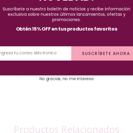
Pago seguro garantizado
Suscríbete a nuestro boletín de noticias y recibe información
exclusiva sobre nuestros últimos lanzamientos, ofertas y
promociones.
Obtén 15% OFF en tus productos favoritos
Ingresa tu correo eléctronico
SUSCRÍBETE AHORA
llante que protege el color aplicado sobre las uñas.
No gracias, no me interesa
Productos Relacionados