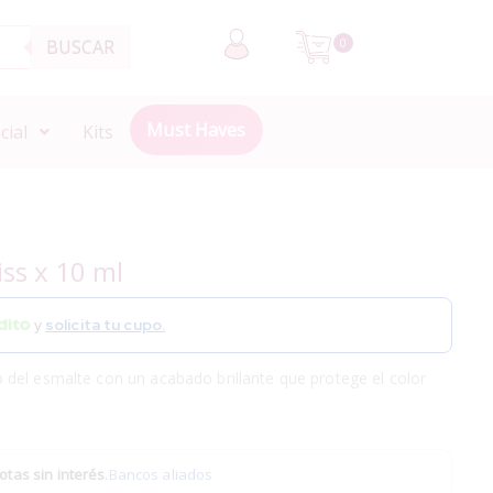
BUSCAR
0
Must Haves
cial
Kits
iss x 10 ml
y
solicita tu cupo.
del esmalte con un acabado brillante que protege el color
otas sin interés
.
Bancos aliados