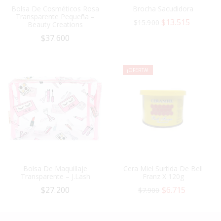
Bolsa De Cosméticos Rosa
Brocha Sacudidora
Transparente Pequeña –
$
13.515
$
15.900
Beauty Creations
$
37.600
¡OFERTA!
Bolsa De Maquillaje
Cera Miel Surtida De Bell
Transparente – J.Lash
Franz X 120g
$
27.200
$
6.715
$
7.900