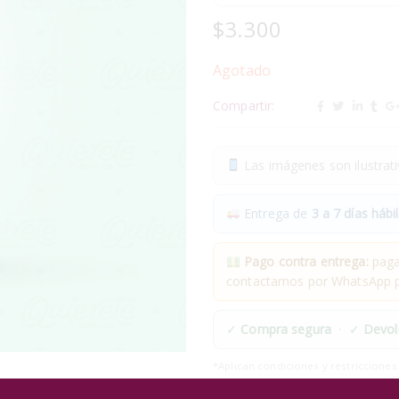
$
3.300
Agotado
Compartir:
Las imágenes son ilustrativ
Entrega de
3 a 7 días hábil
Pago contra entrega:
pagas
contactamos por WhatsApp pa
✓
Compra segura
· ✓
Devol
*Aplican condiciones y restricciones