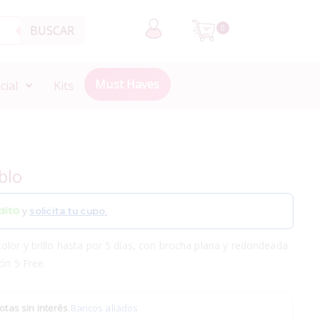
BUSCAR
0
Must Haves
cial
Kits
blo
y
solicita tu cupo.
lor y brillo hasta por 5 días, con brocha plana y redondeada
ión 5 Free.
otas sin interés
.
Bancos aliados