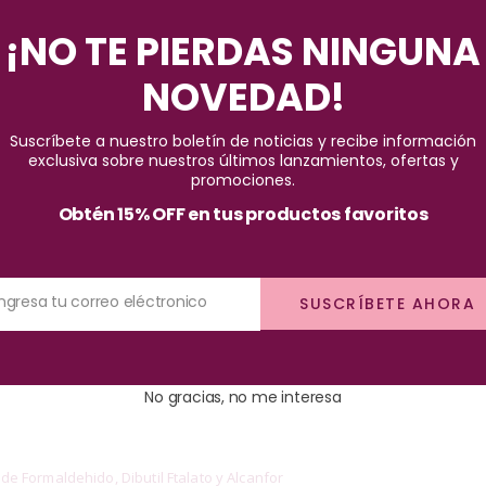
Pago seguro garantizado
¡NO TE PIERDAS NINGUNA
NOVEDAD!
Suscríbete a nuestro boletín de noticias y recibe información
exclusiva sobre nuestros últimos lanzamientos, ofertas y
promociones.
Obtén 15% OFF en tus productos favoritos
con brocha plana y redondeada para fácil aplicación y formulación 5 
Ingresa tu correo eléctronico
SUSCRÍBETE AHORA
No gracias, no me interesa
de Formaldehido, Dibutil Ftalato y Alcanfor