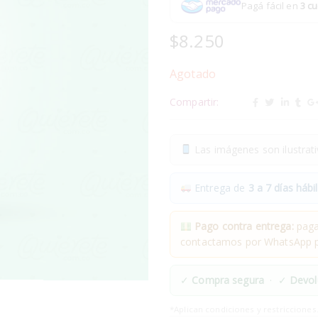
Pagá fácil en
3 cu
$
8.250
Agotado
Compartir:
Las imágenes son ilustrativ
Entrega de
3 a 7 días hábil
Pago contra entrega:
pagas
contactamos por WhatsApp pa
✓
Compra segura
· ✓
Devol
*Aplican condiciones y restricciones