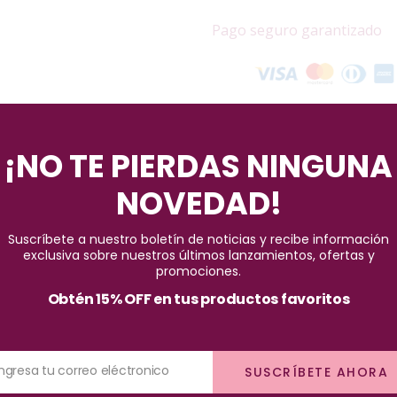
Pago seguro garantizado
¡NO TE PIERDAS NINGUNA
NOVEDAD!
Suscríbete a nuestro boletín de noticias y recibe información
ara lucir uñas impecables y brillantes, ofreciendo una combinación
exclusiva sobre nuestros últimos lanzamientos, ofertas y
stos esmaltes garantizan brillo duradero, resistencia y fijación, p
promociones.
Obtén 15% OFF en tus productos favoritos
dado de uñas integral que no compromete la salud. Nuestra fórmula
más de proporcionar una apariencia hermosa, estos esmaltes ofrece
Ingresa tu correo eléctronico
SUSCRÍBETE AHORA