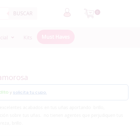
BUSCAR
0
Must Haves
cial
Kits
lamorosa
y
solicita tu cupo.
excelentes acabados en tus uñas aportando brillo,
ación sobre tus uñas. no tienen agentes que perjudiquen tus
eza, brillo.