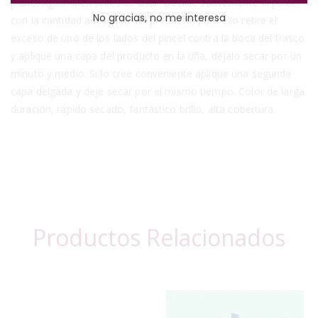
plano. Agitar bien antes de usar. Deslice suavemente el pincel
No gracias, no me interesa
con la cantidad adecuada del producto, para ello retire el
exceso de uno de los lados del pincel contra la boca del frasco
y aplique una capa del producto en la uña, déjalo secar por un
minuto y medio. Si lo cree conveniente aplique una segunda
capa delgada y deje secar por el mismo tiempo. Color de larga
duración, rápido secado, fantástico brillo, alta cobertura.
Productos Relacionados