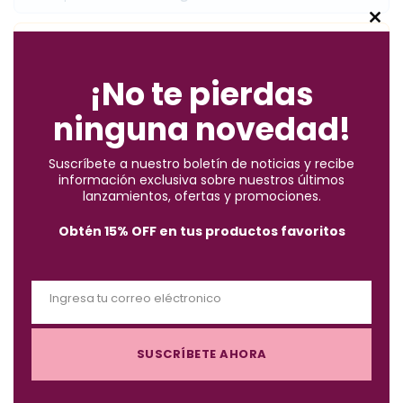
C
Pago contra entrega:
pagas el pedido completo + envío
l
al recibir en casa. Te contactamos por WhatsApp para
o
¡No te pierdas
confirmarte el costo del envío antes del despacho.
s
ninguna novedad!
e
✓
Compra segura
· ✓
Devoluciones gratuitas
t
Suscríbete a nuestro boletín de noticias y recibe
h
*Aplican condiciones y restricciones.
información exclusiva sobre nuestros últimos
i
lanzamientos, ofertas y promociones.
s
Obtén 15% OFF en tus productos favoritos
m
o
d
Ingresa tu correo eléctronico
u
Descripción
E
l
m
e
SUSCRÍBETE AHORA
a
i
Esmalte de la colección fantastic, con máximo brillo y pincel
l