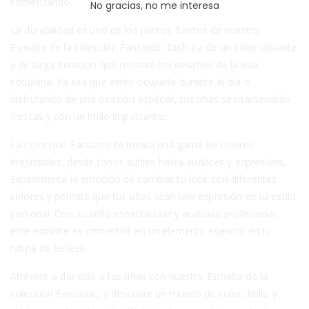
comenzando.
No gracias, no me interesa
La durabilidad es uno de los puntos fuertes de nuestro
Esmalte de la colección Fantastic. Disfruta de un color vibrante
y de larga duración que resistirá los desafíos de la vida
cotidiana. Ya sea que estés ocupada durante el día o
disfrutando de una ocasión especial, tus uñas se mantendrán
frescas y con un brillo impactante.
La colección Fantastic te brinda una gama de colores
irresistibles, desde tonos sutiles hasta audaces y expresivos.
Experimenta la emoción de cambiar tu look con diferentes
colores y permite que tus uñas sean una expresión de tu estilo
personal. Con su brillo espectacular y acabado profesional,
este esmalte se convertirá en un elemento esencial en tu
rutina de belleza.
Atrévete a dar vida a tus uñas con nuestro Esmalte de la
colección Fantastic, y descubre un mundo de color, brillo y