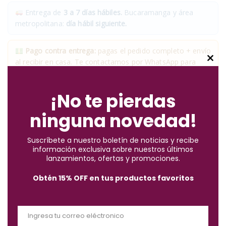
Entrega de
3 a 7 días hábiles.
Bucaramanga y área
metropolitana:
día hábil siguiente.
Pago contra entrega:
pagas el pedido completo + envío
al recibir en casa. Te contactamos por WhatsApp para
C
confirmarte el costo del envío antes del despacho.
l
o
¡No te pierdas
✓
Compra segura
· ✓
Devoluciones gratuitas
s
ninguna novedad!
e
*Aplican condiciones y restricciones.
t
Suscríbete a nuestro boletín de noticias y recibe
h
información exclusiva sobre nuestros últimos
i
lanzamientos, ofertas y promociones.
s
Obtén 15% OFF en tus productos favoritos
m
o
Descripción
d
Ingresa tu correo eléctronico
u
E