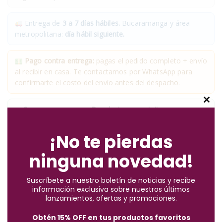
Entrega de
3 a 7 días hábiles.
Bucaramanga y área
metropolitana:
día hábil siguiente.
Pago contra entrega:
pagas el pedido completo + envío
al recibir en casa. Te contactamos por WhatsApp para
confirmarte el costo del envío antes del despacho.
C
✓
Compra segura
· ✓
Devoluciones gratuitas
l
*Aplican condiciones y restricciones.
o
¡No te pierdas
s
ninguna novedad!
e
t
Suscríbete a nuestro boletín de noticias y recibe
h
información exclusiva sobre nuestros últimos
i
lanzamientos, ofertas y promociones.
Descripción
s
Obtén 15% OFF en tus productos favoritos
m