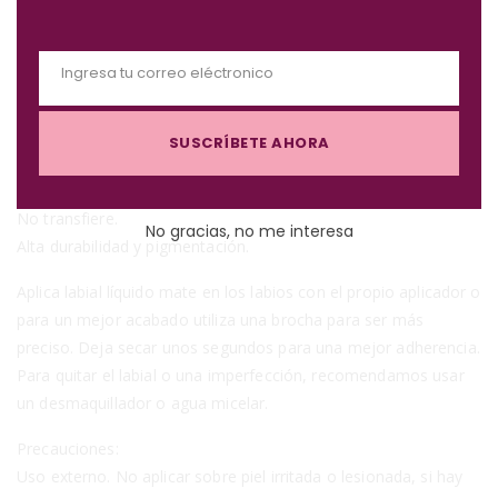
o
d
La colección de labiales DUO FEELS LA VALDIRI BY RUBY
Ingresa tu correo eléctronico
u
ROSE cuenta con 10 tonalidades. Labiales ÚNICOS Y
E
l
APOTEÓSICOS con un lado metálico y el otro mate. Los
m
e
SUSCRÍBETE AHORA
colores varían entre los tonos nude, rosa y rojo.
a
i
No es pegajoso.
l
No transfiere.
No gracias, no me interesa
Alta durabilidad y pigmentación.
Aplica labial líquido mate en los labios con el propio aplicador o
para un mejor acabado utiliza una brocha para ser más
preciso. Deja secar unos segundos para una mejor adherencia.
Para quitar el labial o una imperfección, recomendamos usar
un desmaquillador o agua micelar.
Precauciones:
Uso externo. No aplicar sobre piel irritada o lesionada, si hay