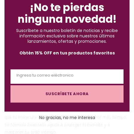
o
¡No te pierdas
tus uñas impecables en poco tiempo.
s
ninguna novedad!
Rapidez y Resplandor en un Solo Producto:
e
¿Necesitas que tu manicura esté lista en un abrir y cerrar de
t
ojos? Nuestro Brillo Secado Rápido te ofrece exactamente
Suscríbete a nuestro boletín de noticias y recibe
h
información exclusiva sobre nuestros últimos
eso. Su fórmula especializada combina el brillo deslumbrante
i
lanzamientos, ofertas y promociones.
que buscas con un secado rápido que te sorprenderá. Ya no
s
tendrás que esperar largos minutos para que tus uñas estén
Obtén 15% OFF en tus productos favoritos
m
listas; este brillo te permite obtener un look pulido y
o
resplandeciente en cuestión de minutos.
d
Ingresa tu correo eléctronico
u
Prolonga la Duración y el Brillo:
E
l
Este brillo no solo se trata de secado rápido, también es una
m
e
SUSCRÍBETE AHORA
manera efectiva de prolongar la duración de tu esmalte o
a
decoración de uñas. Aplicar una capa de Brillo Secado Rápido
i
al finalizar tu maquillaje de uñas es el truco para asegurarte de
l
que tu manicura se mantenga impecable durante más tiempo.
No gracias, no me interesa
Su fórmula avanzada ayuda a proteger el esmalte y a
mantener su brillo intenso.